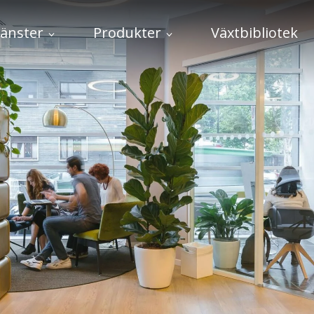
jänster
Produkter
Växtbibliotek