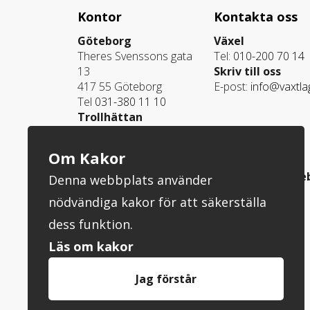
Kontor
Kontakta oss
Göteborg
Växel
Theres Svenssons gata
Tel:
010-200 70 14
13
Skriv till oss
417 55 Göteborg
E-post:
info@vaxtla
Tel
031-380 11 10
Trollhättan
Ladugårdsvägen 101
461 70 Trollhättan
Om Kakor
Tel
0520-793 90
Karlstad och Öre
Skövde
Denna webbplats använder
Tel
054-400024
Kåsatorpsvägen 15B
nödvändiga kakor för att säkerställa
541 34 Skövde
Tel
0500-78 00 10
dess funktion.
Läs om kakor
Jag förstår