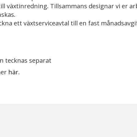
ill växtinredning. Tillsammans designar vi er a
nskas.
ckna ett växtserviceavtal till en fast månadsavgift
n tecknas separat
 mer
här
.