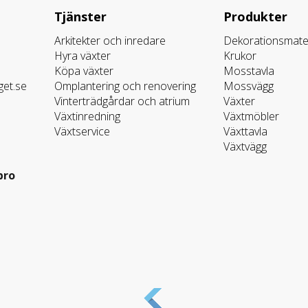
Tjänster
Produkter
Arkitekter och inredare
Dekorationsmater
Hyra växter
Krukor
Köpa växter
Mosstavla
get.se
Omplantering och renovering
Mossvägg
Vinterträdgårdar och atrium
Växter
Växtinredning
Växtmöbler
Växtservice
Växttavla
Växtvägg
bro